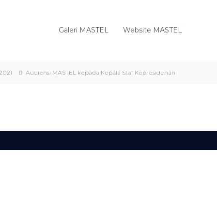
Galeri MASTEL
Website MASTEL
2021
Audiensi MASTEL kepada Kepala Staf Kepresidenan